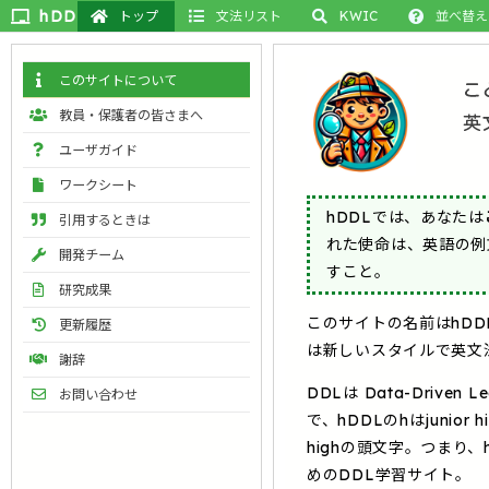
hDDL
hDDL
トップ
文法リスト
KWIC
並べ替え
Display Language
このサイトについて
教員・保護者の皆さまへ
ユーザガイド
ワークシート
hDDLでは、あなたは
引用するときは
れた使命は、英語の例
開発チーム
すこと。
研究成果
このサイトの名前はhDD
更新履歴
は新しいスタイルで英文
謝辞
DDLは Data-Drive
お問い合わせ
で、hDDLのhはjunior hig
highの頭文字。つまり
めのDDL学習サイト。