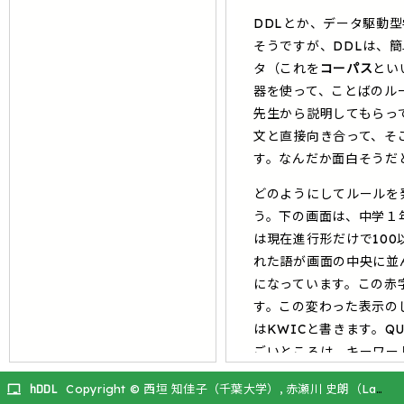
DDLとか、データ駆動
そうですが、DDLは、
タ（これを
コーパス
とい
器を使って、ことばのル
先生から説明してもらっ
文と直接向き合って、そ
す。なんだか面白そうだ
どのようにしてルールを
う。下の画面は、中学１
は現在進行形だけで10
れた語が画面の中央に並ん
になっています。この赤
す。この変わった表示の
はKWICと書きます。Q
ごいところは、キーワー
ること。今、画面で青色
hDDL
Copyright © 西垣 知佳子（千葉大学）, 赤瀬川 史朗（Lago
hDDL
Copyright © 西垣 知佳子（千葉大学）, 赤瀬川 史朗（Lago NLP）
NLP）
ing形のひとつ前にくる